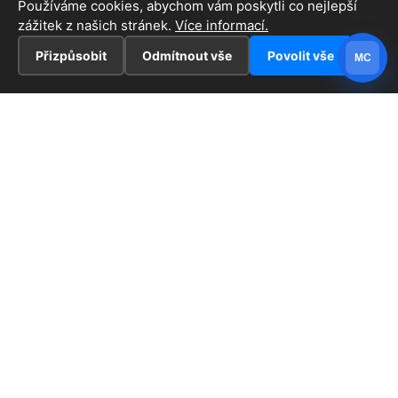
Používáme cookies, abychom vám poskytli co nejlepší
zážitek z našich stránek.
Více informací.
Přizpůsobit
Odmítnout vše
Povolit vše
MC
INFORMACE
Hlavní stránka !
ZAJÍMAVOSTI
Kontakt
Redaktoři
PRÁVNÍ UJEDNÁNÍ
Ochrana osobních údajů
Cookies
© 2026 Jihlava - informace z tohoto krásného města.