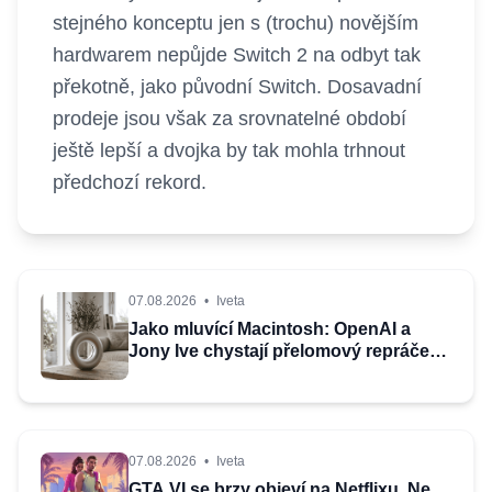
stejného konceptu jen s (trochu) novějším
hardwarem nepůjde Switch 2 na odbyt tak
překotně, jako původní Switch. Dosavadní
prodeje jsou však za srovnatelné období
ještě lepší a dvojka by tak mohla trhnout
předchozí rekord.
07.08.2026
•
Iveta
Jako mluvící Macintosh: OpenAI a
Jony Ive chystají přelomový repráček,
který bude reagovat i pohybem
07.08.2026
•
Iveta
GTA VI se brzy objeví na Netflixu. Ne,