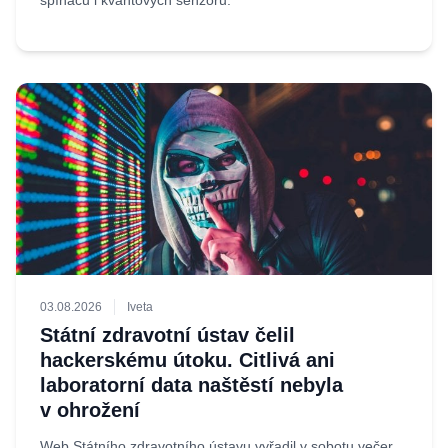
spínačů i kvantových senzorů.
03.08.2026
Iveta
Státní zdravotní ústav čelil
hackerskému útoku. Citlivá ani
laboratorní data naštěstí nebyla
v ohrožení
Web Státního zdravotního ústavu vyřadil v sobotu večer