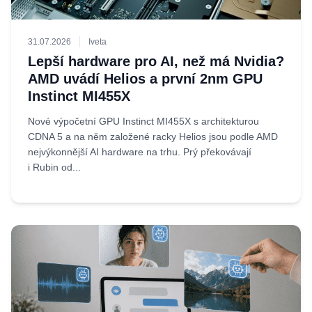
31.07.2026
Iveta
Lepší hardware pro AI, než má Nvidia?
AMD uvádí Helios a první 2nm GPU
Instinct MI455X
Nové výpočetní GPU Instinct MI455X s architekturou
CDNA 5 a na něm založené racky Helios jsou podle AMD
nejvýkonnější AI hardware na trhu. Prý překovávají
i Rubin od...