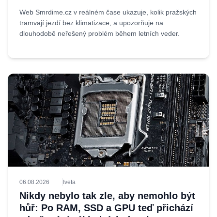
Web Smrdime.cz v reálném čase ukazuje, kolik pražských
tramvají jezdí bez klimatizace, a upozorňuje na
dlouhodobě neřešený problém během letních veder.
06.08.2026
Iveta
Nikdy nebylo tak zle, aby nemohlo být
hůř: Po RAM, SSD a GPU teď přichází