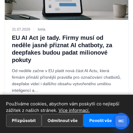
31.07.2026
Iveta
EU AI Act je tady. Firmy musí od
neděle jasně přiznat AI chatboty, za
deepfakes budou padat milionové
pokuty
Od neděle začne v EU platit nová část AI Actu, která
firmám přináší přísnější pravidla pro označování chatbotů,
deepfake videí i dalšího obsahu vytvořeného umělou
inteligencí a...
Používáme cookies, abychom vám poskytli co nejlepší
zážitek z našich stránek.
Více informací.
Přizpůsobit
Odmítnout vše
Povolit vše
MC