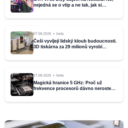
nejedná se o vtip a ne tak, jak si
myslíte
07.08.2026
•
Iveta
Češi vyvíjejí lidský kloub budoucnosti.
3D tiskárna za 29 milionů vyrobí
implantát, který uvolní léky přímo v těle
07.08.2026
•
Iveta
Magická hranice 5 GHz: Proč už
frekvence procesorů dávno neroste
do nebes? Důvod vás možná překvapí