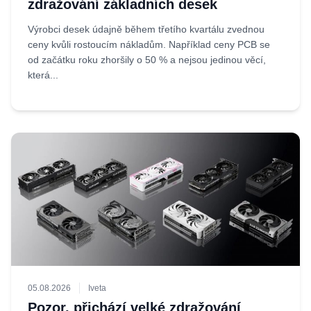
zdražování základních desek
Výrobci desek údajně během třetího kvartálu zvednou
ceny kvůli rostoucím nákladům. Například ceny PCB se
od začátku roku zhoršily o 50 % a nejsou jedinou věcí,
která...
05.08.2026
Iveta
Pozor, přichází velké zdražování