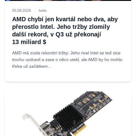
05.08.2026
Iveta
AMD chybí jen kvartál nebo dva, aby
přerostlo Intel. Jeho tržby zlomily
další rekord, v Q3 už překonají
13 miliard $
AMD má zcela rekordní tržby: Jeho rival Intel se teď sice
trochu uzdravil a zase o něco utekl, ale AMD by ho mohlo
třeba už začátkem...