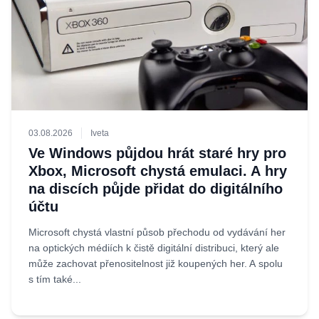
03.08.2026
Iveta
Ve Windows půjdou hrát staré hry pro
Xbox, Microsoft chystá emulaci. A hry
na discích půjde přidat do digitálního
účtu
Microsoft chystá vlastní působ přechodu od vydávání her
na optických médiích k čistě digitální distribuci, který ale
může zachovat přenositelnost již koupených her. A spolu
s tím také...